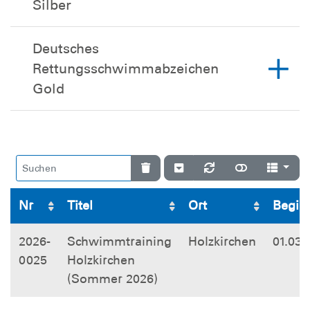
Silber
Deutsches
Rettungsschwimmabzeichen
Gold
Nr
Titel
Ort
Begin
2026-
Schwimmtraining
Holzkirchen
01.03.
0025
Holzkirchen
(Sommer 2026)